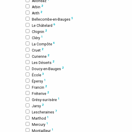
Allondaz
2
Arbin
2
Arith
5
Bellecombe-en-Bauges
6
Le Châtelard
2
Chignin
1
Cléry
4
La Compôte
2
Cruet
2
Curienne
2
Les Déserts
2
Doucy-en-Bauges
3
École
1
Épersy
2
Francin
2
Fréterive
1
Grésy-sur-Isère
2
Jarsy
7
Lescheraines
1
Marthod
1
Mercury
1
Montailleur