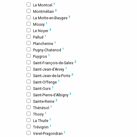
1
Le Montcel
2
Montmélian
3
La Motte-en-Bauges
1
Mouxy
2
Le Noyer
1
Pallud
1
Plancherine
1
Pugny-Chatenod
1
Puygros
2
Saint-François-de-Sales
1
Saint-Jean-d'Arvey
2
Saint-Jean-de-la-Porte
1
Saint-Offenge
1
Saint-Ours
3
Saint-Pierre-d'Albigny
2
Sainte-Reine
1
Thénésol
1
Thoiry
1
La Thuile
1
Trévignin
1
Verel-Pragondran