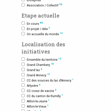
Entreprise
58
Association / Collectif
Etape actuelle
88
En cours
5
En projet / idée
13
On accueille du monde
Localisation des
initiatives
12
Ensemble du territoire
18
Grand Chambery
4
Grand lac
15
Grand Annecy
1
CC des sources du lac d’Annecy
6
Arlysère
2
CC coeur de savoie
1
CC du canton de Rumilly
1
Aillon-le-Jeune
1
Aillon-le-Vieux
1