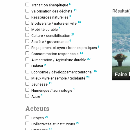
5
Transition énergétique
Résultat
11
Valorisation des déchets
8
Ressources naturelles
10
Biodiversité / nature en ville
5
Mobilité durable
24
Culture / sensibilisation
6
Société / gouvernance
8
Engagement citoyen / bonnes pratiques
12
Consommation responsable
27
Alimentation / Agriculture durable
2
Habitat
15
Economie / développement territorial
Faire 
23
Mieux vivre ensemble / Solidarité
11
Jeunesse
1
Numérique / technologie
3
Autre
Acteurs
29
Citoyen
20
Collectivités et institutions
16