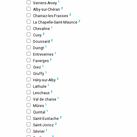
1
Verrens-Arvey
2
Alby-sur-Chéran
2
Chainaz-les-Frasses
2
La Chapelle-Saint-Maurice
1
Chevaline
2
Cusy
2
Doussard
1
Duingt
1
Entrevernes
5
Faverges
1
Giez
1
Gruffy
2
Héry-sur-Alby
1
Lathuile
2
Leschaux
1
Val de chaise
1
Mûres
1
Quintal
2
Saint-Eustache
2
Saint-Jorioz
1
Sévrier
2