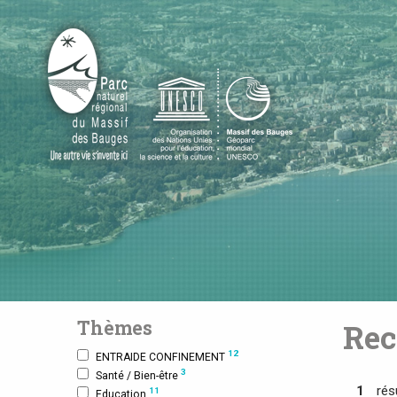
Thèmes
Rec
12
ENTRAIDE CONFINEMENT
3
Santé / Bien-être
1
rés
11
Education