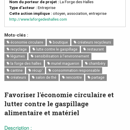
Nom du porteur de projet :
La Forge des Halles
Type d'acteur :
Entreprise
Cette action implique :
citoyen, association, entreprise
http://www.laforgedeshalles.com
Mots-clés :
économie circulaire
boutique
créateurs recycleurs
recyclage
lutte contre le gaspillage
restaurant
légumes
sensibilisation à l'environnement
la forge des halles
muriel magueron
chambéry
cantine
récup'
consommation responsable
créateurs
salon de thé
rencontre
partage
Favoriser l'économie circulaire et
lutter contre le gaspillage
alimentaire et matériel
Description :