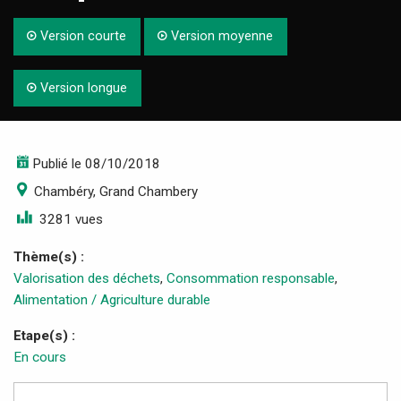
Version courte
Version moyenne
Version longue
Publié le 08/10/2018
Chambéry, Grand Chambery
3281 vues
Thème(s) :
Valorisation des déchets
,
Consommation responsable
,
Alimentation / Agriculture durable
Etape(s) :
En cours