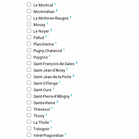
1
Le Montcel
2
Montmélian
3
La Motte-en-Bauges
1
Mouxy
2
Le Noyer
1
Pallud
1
Plancherine
1
Pugny-Chatenod
1
Puygros
2
Saint-François-de-Sales
1
Saint-Jean-d'Arvey
2
Saint-Jean-de-la-Porte
1
Saint-Offenge
1
Saint-Ours
3
Saint-Pierre-d'Albigny
2
Sainte-Reine
1
Thénésol
1
Thoiry
1
La Thuile
1
Trévignin
1
Verel-Pragondran