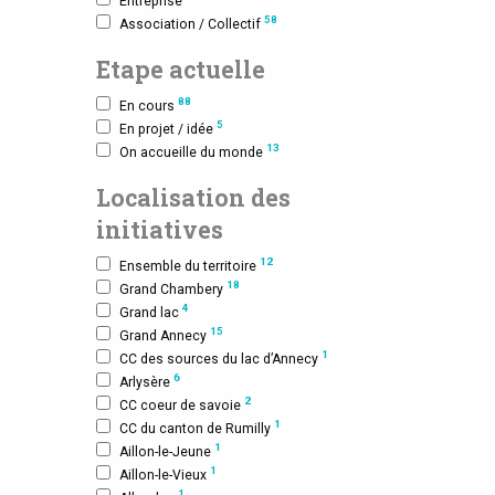
Entreprise
58
Association / Collectif
Etape actuelle
88
En cours
5
En projet / idée
13
On accueille du monde
Localisation des
initiatives
12
Ensemble du territoire
18
Grand Chambery
4
Grand lac
15
Grand Annecy
1
CC des sources du lac d’Annecy
6
Arlysère
2
CC coeur de savoie
1
CC du canton de Rumilly
1
Aillon-le-Jeune
1
Aillon-le-Vieux
1