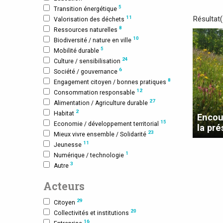
5
Transition énergétique
Résultat
11
Valorisation des déchets
8
Ressources naturelles
10
Biodiversité / nature en ville
5
Mobilité durable
24
Culture / sensibilisation
6
Société / gouvernance
8
Engagement citoyen / bonnes pratiques
12
Consommation responsable
27
Alimentation / Agriculture durable
2
Habitat
Encou
15
Economie / développement territorial
la pré
23
Mieux vivre ensemble / Solidarité
11
Jeunesse
1
Numérique / technologie
3
Autre
Acteurs
29
Citoyen
20
Collectivités et institutions
16