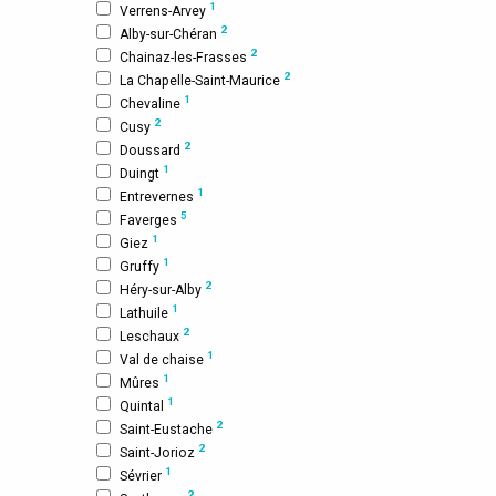
1
Verrens-Arvey
2
Alby-sur-Chéran
2
Chainaz-les-Frasses
2
La Chapelle-Saint-Maurice
1
Chevaline
2
Cusy
2
Doussard
1
Duingt
1
Entrevernes
5
Faverges
1
Giez
1
Gruffy
2
Héry-sur-Alby
1
Lathuile
2
Leschaux
1
Val de chaise
1
Mûres
1
Quintal
2
Saint-Eustache
2
Saint-Jorioz
1
Sévrier
2