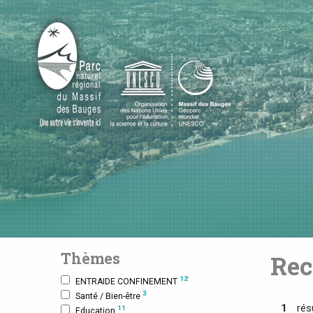
Thèmes
Rec
12
ENTRAIDE CONFINEMENT
3
Santé / Bien-être
1
rés
11
Education