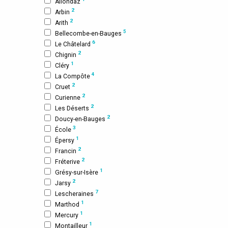
Allondaz
2
Arbin
2
Arith
5
Bellecombe-en-Bauges
6
Le Châtelard
2
Chignin
1
Cléry
4
La Compôte
2
Cruet
2
Curienne
2
Les Déserts
2
Doucy-en-Bauges
3
École
1
Épersy
2
Francin
2
Fréterive
1
Grésy-sur-Isère
2
Jarsy
7
Lescheraines
1
Marthod
1
Mercury
1
Montailleur