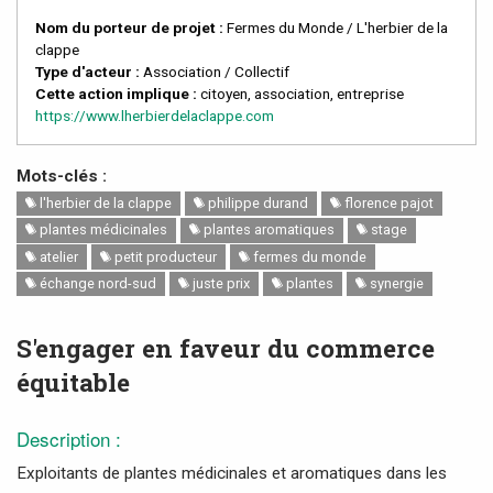
Nom du porteur de projet :
Fermes du Monde / L'herbier de la
clappe
Type d'acteur :
Association / Collectif
Cette action implique :
citoyen, association, entreprise
https://www.lherbierdelaclappe.com
Mots-clés :
l'herbier de la clappe
philippe durand
florence pajot
plantes médicinales
plantes aromatiques
stage
atelier
petit producteur
fermes du monde
échange nord-sud
juste prix
plantes
synergie
S'engager en faveur du commerce
équitable
Description :
Exploitants de plantes médicinales et aromatiques dans les